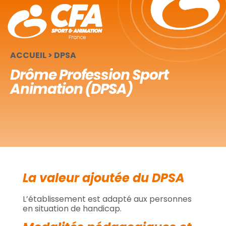
Panneau de gestion des cookies
ACCUEIL
>
DPSA
Drôme Profession Sport
Animation (DPSA)
La valeur ajoutée du DPSA
L’établissement est adapté aux personnes
en situation de handicap.