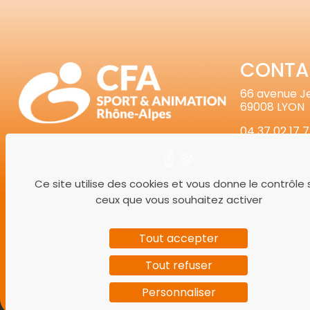
CONTA
66 avenue 
69008 LYON
04 37 02 17 
Ce site utilise des cookies et vous donne le contrôle 
ceux que vous souhaitez activer
Facebook
Insta
L
Tout accepter
Tout refuser
Personnaliser