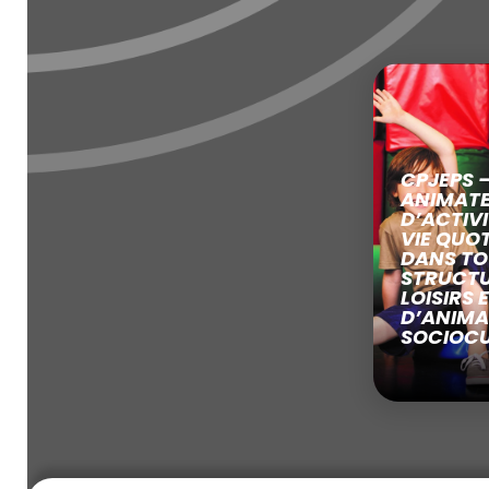
CPJEPS 
ANIMAT
D’ACTIVI
VIE QUO
DANS TO
STRUCTU
LOISIRS 
D’ANIMA
SOCIOCU