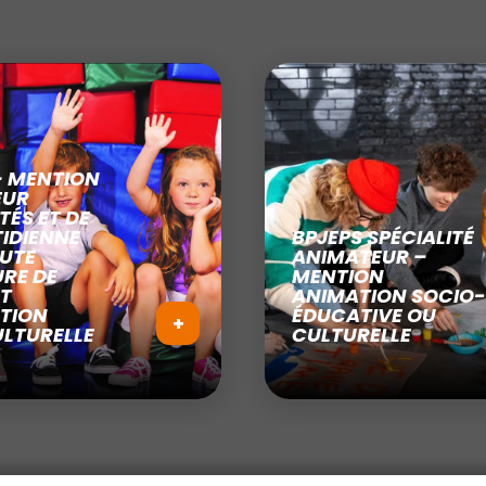
– MENTION
EUR
TÉS ET DE
TIDIENNE
BPJEPS SPÉCIALITÉ
UTE
ANIMATEUR –
RE DE
MENTION
ET
ANIMATION SOCIO-
TION
ÉDUCATIVE OU
+
LTURELLE
CULTURELLE