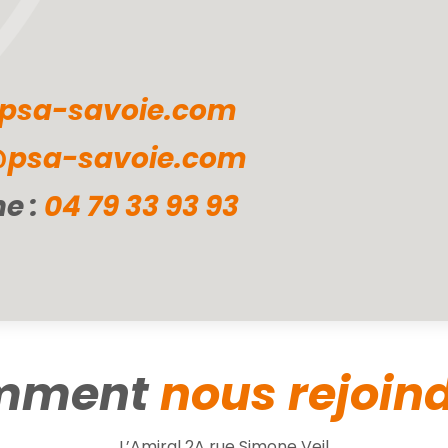
psa-savoie.com
@psa-savoie.com
e :
04 79 33 93 93
mment
nous rejoind
L’Amiral 2A rue Simone Veil