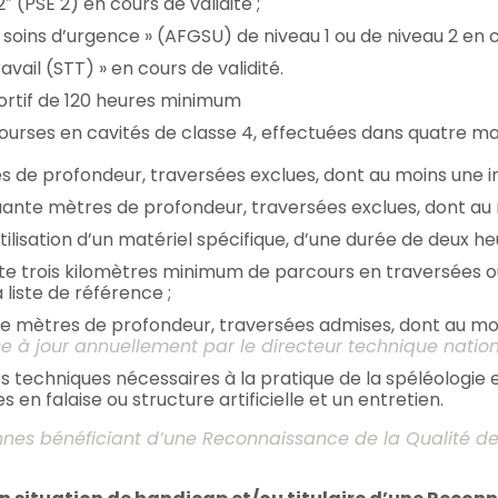
 (PSE 2) en cours de validité ;
soins d’urgence » (AFGSU) de niveau 1 ou de niveau 2 en co
avail (STT) » en cours de validité.
ortif de 120 heures minimum
t courses en cavités de classe 4, effectuées dans quatre mas
s de profondeur, traversées exclues, dont au moins une insc
uante mètres de profondeur, traversées exclues, dont au mo
ilisation d’un matériel spécifique, d’une durée de deux heu
ite trois kilomètres minimum de parcours en traversées o
 liste de référence ;
 mètres de profondeur, traversées admises, dont au moins 
ise à jour annuellement par le directeur technique natio
es techniques nécessaires à la pratique de la spéléologie 
n falaise ou structure artificielle et un entretien.
nes bénéficiant d’une Reconnaissance de la Qualité de