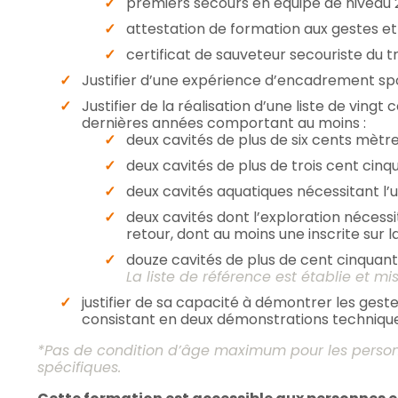
premiers secours en équipe de niveau 2″
attestation de formation aux gestes et 
certificat de sauveteur secouriste du tr
Justifier d’une expérience d’encadrement sp
Justifier de la réalisation d’une liste de ving
dernières années comportant au moins :
deux cavités de plus de six cents mètre
deux cavités de plus de trois cent cinq
deux cavités aquatiques nécessitant l’ut
deux cavités dont l’exploration nécess
retour, dont au moins une inscrite sur la
douze cavités de plus de cent cinquante
La liste de référence est établie et m
justifier de sa capacité à démontrer les gest
consistant en deux démonstrations techniques e
*Pas de condition d’âge maximum pour les person
spécifiques.