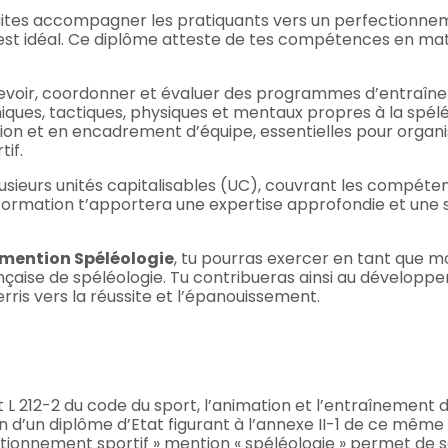
uhaites accompagner les pratiquants vers un perfectionnem
st idéal. Ce diplôme atteste de tes compétences en ma
evoir, coordonner et évaluer des programmes d’entraîne
ques, tactiques, physiques et mentaux propres à la spél
 et en encadrement d’équipe, essentielles pour organise
f. ​
ieurs unités capitalisables (UC), couvrant les compétenc
formation t’apportera une expertise approfondie et une s
 mention Spéléologie
, tu pourras exercer en tant que m
ançaise de spéléologie. Tu contribueras ainsi au développe
is vers la réussite et l’épanouissement.
t L 212-2 du code du sport, l’animation et l’entraînement 
 d’un diplôme d’Etat figurant à l’annexe II-1 de ce même 
tionnement sportif » mention « spéléologie » permet de sat