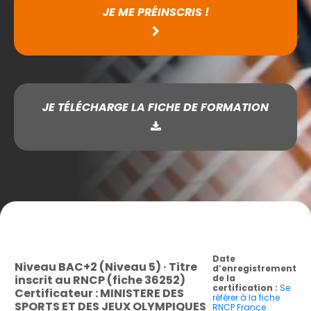
JE ME PRÉINSCRIS !
JE TÉLÉCHARGE LA FICHE DE FORMATION
Date
Niveau BAC+2 (Niveau 5) · Titre
d’enregistrement
inscrit au RNCP (fiche 36252)
de la
certification :
Se
Certificateur : MINISTERE DES
référer à la fiche
SPORTS ET DES JEUX OLYMPIQUES
RNCP France