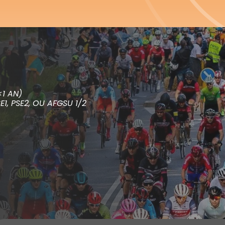
1 AN)
E1, PSE2, OU AFGSU 1/2