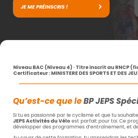
JE ME PRÉINSCRIS !
Niveau BAC (Niveau 4) · Titre inscrit au RNCP (f
Certificateur : MINISTERE DES SPORTS ET DES 
Qu’est-ce que le
BP JEPS Spéci
Si tu es passionné par le cyclisme et que tu souhai
JEPS Activités du Vélo
est parfait pour toi. Ce pr
développer des programmes d’entraînement, et de p
Au cours de cette formation, tu apprendras les tech