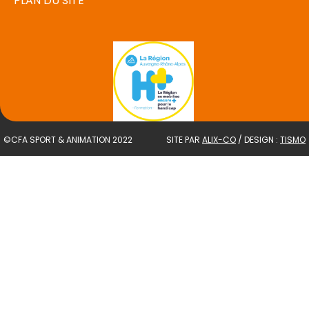
PLAN DU SITE
©CFA SPORT & ANIMATION 2022
SITE PAR
ALIX-CO
/ DESIGN :
TISMO